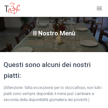
N
A
V
I
G
Il Nostro Menù
A
Z
I
O
N
E
Questi sono alcuni dei nostri
T
O
G
piatti:
G
L
E
(Attenzione: fatta eccezzione per lo stoccafisso, non tutti i
piatti sono sempre disponibili, il menù può cambiare a
seconda della disponibilità giornaliera dei prodotti.)